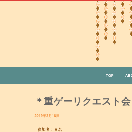
コ
ン
テ
ン
ツ
へ
ス
キ
ッ
プ
TOP
AB
＊重ゲーリクエスト会
2019年2月18日
参加者：８名