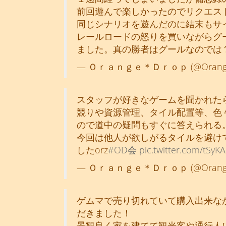
前回遊んで楽しかったのでリクエス
同じシナリオを遊んだのに結末もサ
レールロードの怒りを買いながらグ
ました。真の勝者はグールなのでは
— Ｏｒａｎｇｅ＊Ｄｒｏｐ (@OrangeD
スタッフが好きなゲームを聞かれた
競りや資源管理、タイル配置等、色
ので道中の疑問もすぐに答えられる
今回は他人が欲しがるタイルを避け
したorz
#OD会
pic.twitter.com/tSyK
— Ｏｒａｎｇｅ＊Ｄｒｏｐ (@OrangeD
ゲムマで売り切れていて購入出来な
だきました！
景観良く家を建てて観光客や通行人