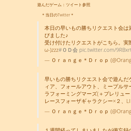
遊んだゲーム：ツイート参照
＊当日のTwitter＊
本日の早いもの勝ちリクエスト会は
びました♪
受け付けたリクエストがこちら。実際
ω-)zzz
#ＯＤ会
pic.twitter.com/9RBx
— Ｏｒａｎｇｅ＊Ｄｒｏｐ (@OrangeD
早いもの勝ちリクエスト会で遊んだゲ
ィア、フォールアウト、ミープルサ
ラフォーミングマーズ(＋プレリュー
レースフォーザギャラクシー×２、LIFE 
— Ｏｒａｎｇｅ＊Ｄｒｏｐ (@OrangeD
１週間経ってしまいましたが備忘録