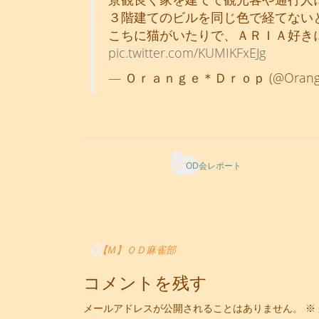
３階建てのビルを同じ色で経てない
こちに猫がいたりで、ＡＲＩＡ好き
pic.twitter.com/KUMIKFxEJg
— Ｏｒａｎｇｅ＊Ｄｒｏｐ (@OrangeD
OD会レポート
投
【M】ＯＤ麻雀部
稿
コメントを残す
ナ
メールアドレスが公開されることはありません。
※