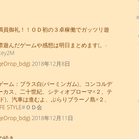
満員御礼！！ＯＤ初の３卓稼働でガッツリ遊
遊んだゲームや感想は明日まとめます(。-
rtey2M
rop_bdg)
2018年12月8日
ーム：ブラス白(バーミンガム)、コンコルデ
ーカス、二十世紀、シティオブローマ×２、テ
ド)、汽車は進むよ、ぶらりブラーノ島×２、
STYLE
#ＯＤ会
rop_bdg)
2018年12月11日
の続き。