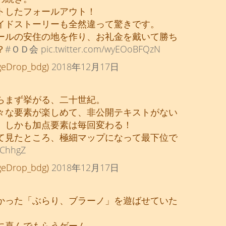
トしたフォールアウト！
イドストーリーも全然違って驚きです。
ールの安住の地を作り、お礼金を戴いて勝ち
？
#ＯＤ会
pic.twitter.com/wyEOoBFQzN
rop_bdg)
2018年12月17日
らまず挙がる、二十世紀。
々な要素が楽しめて、非公開テキストがない
。しかも加点要素は毎回変わる！
て見たところ、極細マップになって最下位で
AChhgZ
rop_bdg)
2018年12月17日
かった「ぶらり、ブラーノ」を遊ばせていた
に喜んでもらうゲーム。