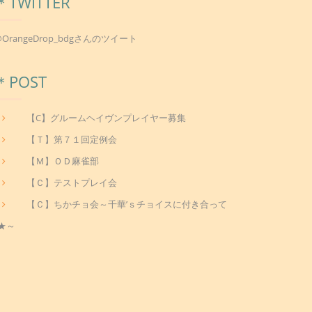
＊TWITTER
@OrangeDrop_bdgさんのツイート
＊POST
【C】グルームヘイヴンプレイヤー募集
【Ｔ】第７１回定例会
【Ｍ】ＯＤ麻雀部
【Ｃ】テストプレイ会
【Ｃ】ちかチョ会～千華’ｓチョイスに付き合って
★～