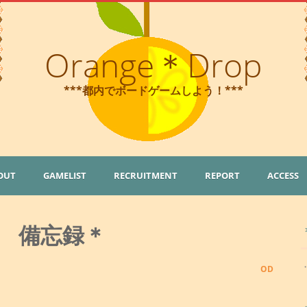
Orange＊Drop
***都内でボードゲームしよう！***
OUT
GAMELIST
RECRUITMENT
REPORT
ACCESS
 備忘録＊
OD