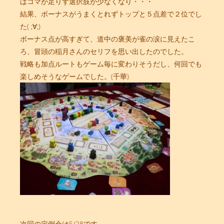
はコマが足りず選択肢が少なくなり・・・
結果、ボーナスがうまくとれずトップと５点差で２位でし
た( ;∀;)
ボーナス点が高すぎて、道中の褒美が雀の涙に見えたこ
ろ、冒頭の稲月さんのセリフを思い出したのでした。
戦略も加点ルートもゲーム毎に変わりそうだし、何回でも
楽しめそうなゲームでした。(千華)
次回の定例会は5/28です。