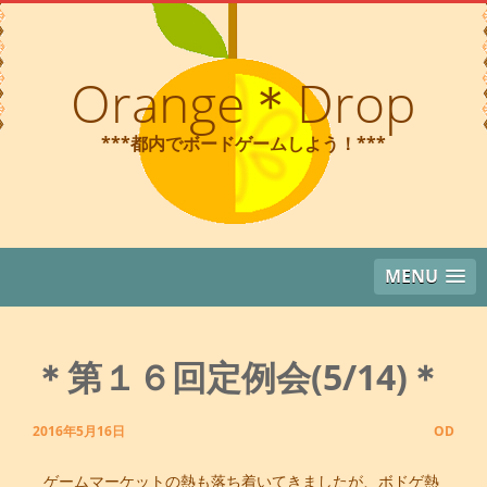
コ
ン
テ
Orange＊Drop
ン
ツ
***都内でボードゲームしよう！***
へ
ス
キ
ッ
プ
MENU
＊第１６回定例会(5/14)＊
2016年5月16日
OD
ゲームマーケットの熱も落ち着いてきましたが、ボドゲ熱