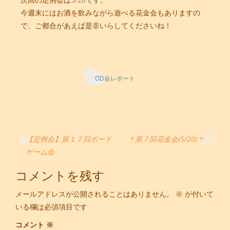
今週末にはお酒を飲みながら遊べる花金会もありますの
で、ご都合があえば是非いらしてくださいね！
OD会レポート
投
【定例会】第１７回ボード
＊第７回花金会(5/20)＊
稿
ゲーム会
ナ
コメントを残す
ビ
メールアドレスが公開されることはありません。
※
が付いて
ゲ
いる欄は必須項目です
ー
コメント
※