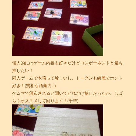
個人的にはゲーム内容も好きだけどコンポーネントと箱も
推したい！
同人ゲームで木箱って珍しいし、トークンも綺麗でホント
好き！(貧相な語彙力…)
ゲムマで頒布されると聞いてどれだけ嬉しかったか。しば
らくオススメして回ります！(千華)