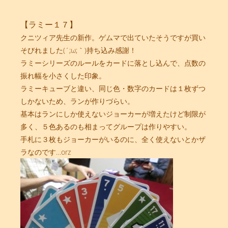
【ラミー１７】
クニツィア先生の新作。ゲムマで出ていたそうですが買い
そびれました(´;ω;｀)持ち込み感謝！
ラミーシリーズのルールをカードに落とし込んで、点数の
振れ幅を小さくした印象。
ラミーキューブと違い、同じ色・数字のカードは１枚ずつ
しかないため、ランが作りづらい。
基本はランにしか使えないジョーカーが増えたけど制限が
多く、５色あるのも相まってグループは作りやすい。
手札に３枚もジョーカーがいるのに、全く使えないとかザ
ラなのです…orz