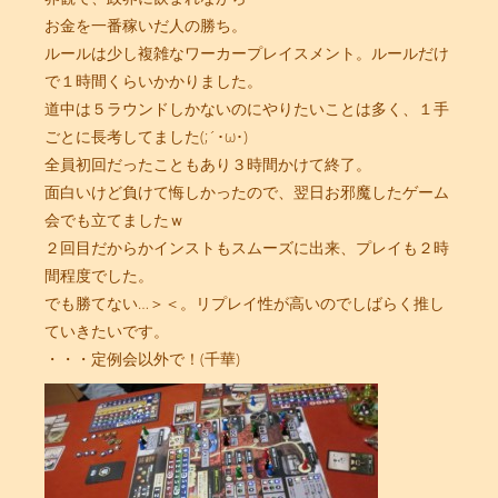
お金を一番稼いだ人の勝ち。
ルールは少し複雑なワーカープレイスメント。ルールだけ
で１時間くらいかかりました。
道中は５ラウンドしかないのにやりたいことは多く、１手
ごとに長考してました(;´･ω･)
全員初回だったこともあり３時間かけて終了。
面白いけど負けて悔しかったので、翌日お邪魔したゲーム
会でも立てましたｗ
２回目だからかインストもスムーズに出来、プレイも２時
間程度でした。
でも勝てない…＞＜。リプレイ性が高いのでしばらく推し
ていきたいです。
・・・定例会以外で！(千華)