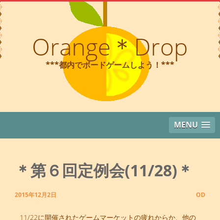
コ
ン
テ
Orange＊Drop
ン
ツ
***都内でボードゲームしよう！***
へ
ス
キ
ッ
プ
MENU
＊第６回定例会(11/28)＊
2015年12月2日
OD
11/22に開催されたゲームマーケットの疲れからか、他の