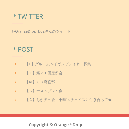
ー
シ
＊TWITTER
ョ
ン
@OrangeDrop_bdgさんのツイート
＊POST
【C】グルームヘイヴンプレイヤー募集
【Ｔ】第７１回定例会
【Ｍ】ＯＤ麻雀部
【Ｃ】テストプレイ会
【Ｃ】ちかチョ会～千華’ｓチョイスに付き合って★～
Copyright © Orange＊Drop