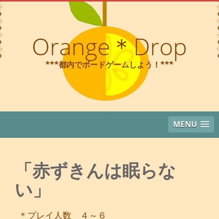
コ
ン
テ
Orange＊Drop
ン
ツ
***都内でボードゲームしよう！***
へ
ス
キ
ッ
プ
MENU
「赤ずきんは眠らな
い」
＊プレイ人数 ４～６